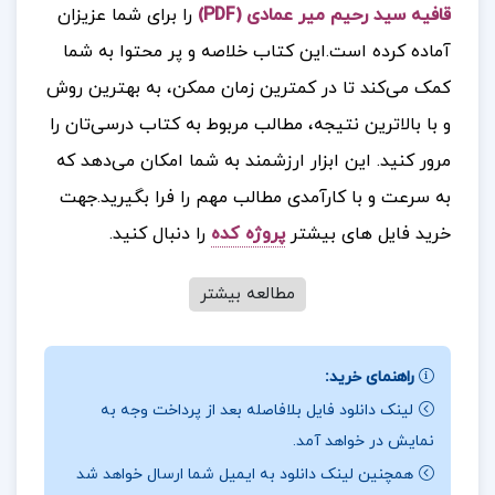
قافیه سید رحیم میر عمادی (PDF)
را برای شما عزیزان
آماده کرده است.این کتاب خلاصه و پر محتوا به شما
کمک می‌کند تا در کمترین زمان ممکن، به بهترین روش
و با بالاترین نتیجه، مطالب مربوط به کتاب درسی‌تان را
مرور کنید. این ابزار ارزشمند به شما امکان می‌دهد که
به سرعت و با کارآمدی مطالب مهم را فرا بگیرید.
جهت
خرید فایل های بیشتر
پروژه کده
را دنبال کنید.
مطالعه بیشتر
درباره نویسنده کتاب
عروض و قافیه سید رحیم میر
عمادی :
کتاب “عروض و قافیه” نوشته سید رحیم میر
راهنمای خرید:
عمادی یکی از منابع معتبر در زمینه‌ی شعر فارسی
لینک دانلود فایل بلافاصله بعد از پرداخت وجه به
نمایش در خواهد آمد.
است. این کتاب به بررسی اصول و قواعد عروض
همچنین لینک دانلود به ایمیل شما ارسال خواهد شد
(وزن‌شناسی شعر) و قافیه (آرایش واژگان در پایان