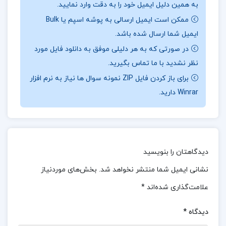
به همین دلیل ایمیل خود را به دقت وارد نمایید.
ابیات) می‌پردازد.
ممکن است ایمیل ارسالی به پوشه اسپم یا Bulk
ایمیل شما ارسال شده باشد.
معرفی کتاب
عروض و قافیه سید رحیم میر عمادی
در صورتی که به هر دلیلی موفق به دانلود فایل مورد
:
ید رحیم میر عمادی بااین کتاب برای دانشجویان و
نظر نشدید با ما تماس بگیرید.
علاقه‌مندان به شعر فارسی و کسانی که می‌خواهند درک
برای باز کردن فایل ZIP نمونه سوال ها نیاز به نرم افزار
عمیق‌تری از ساختار و زیبایی‌های شعری داشته باشند،
Winrar دارید.
بسیار مفید است. مطالعه‌ی “عروض و قافیه” به
خوانندگان کمک می‌کند تا با دقت و ظرافت بیشتری به
شعر بنگرند و از زیبایی‌های آن لذت
ببرند. زبانی ساده و شیوا، مفاهیم پیچیده‌ی این دانش‌ها را 
دیدگاهتان را بنویسید
نشانی ایمیل شما منتشر نخواهد شد.
بخش‌های موردنیاز
موضوع کتاب
عروض و قافیه سید رحیم میر عمادی
:
علامت‌گذاری شده‌اند
*
این کتاب برای دانشجویان و علاقه‌مندان به شعر
فارسی و کسانی که می‌خواهند درک عمیق‌تری از ساختار
دیدگاه
*
و زیبایی‌های شعری داشته باشند، بسیار مفید است.