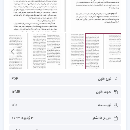
نوع فایل
PDF
حجم فایل
12MB
نویسنده
cio
تاریخ انتشار
3 ژانویه 2023