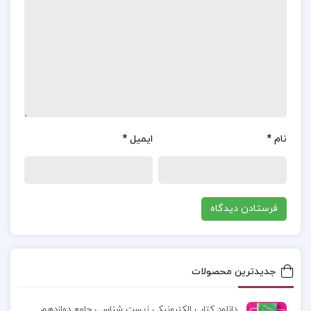
داشتند می‌خواندند و می‌رقصیدند فرزند خل‌وضع که آن
شب تابستانی کلاه حصیری و کت سیاه کلفت
پوشیده‌بود تپانچه کشید و سه گلوله به‌سر معمار
معروف خالی کرد. روی پشت‌بام. زنها جیغ کشیدند.
ایولین غش کرد. ایولین در پانزده‌سالگی از مدلهای
مشهور نقاشان بود. زیرپوشهایش سفید بود. شوهرش
نام
*
ایمیل
*
عادت داشت شلاقش بزند. ایولین یک بار اتفاقاً با اما
گلدمن، زن انقلابی، ملاقات کرد. گلدمن با زبان شلاقش
زد. گویا سیاه‌پوستان وجودداشتند. مهاجران
وجودداشتند. و با آنکه روزنامه‌ها اسم این تیراندازی را
«جنایت قرن» گذاشته‌بودند، اما گلدمن می‌دانست که
سال، سال ۱۹۰۶ است و نود و چهار سال دیگر وقت
جدیدترین محصولات
باقی‌است.
دانلود کتاب الکترونیکی زیست شناسی جامع دوازدهم