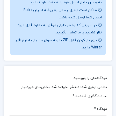
به همین دلیل ایمیل خود را به دقت وارد نمایید.
شخصیت‌های واقعی و خیالی از بین می‌رود.
ممکن است ایمیل ارسالی به پوشه اسپم یا Bulk
شخصیت‌هایی همچون هنری فورد، اما گولدمن، جی پی
ایمیل شما ارسال شده باشد.
مورگان، زیگموند فروید و امیلیانو زاپاتا به داستان راه
در صورتی که به هر دلیلی موفق به دانلود فایل مورد
می‌یابند و با خانواده مذکور و دیگر شخصیت‌های خیالی
نظر نشدید با ما تماس بگیرید.
خلق شده توسط دکتروف، مانند یک دستفروش مهاجر و
برای باز کردن فایل ZIP نمونه سوال ها نیاز به نرم افزار
Winrar دارید.
یک نوازنده موسیقی ضربی که پافشاری‌اش بر عدالت او
را به خشونتی انقلابی می‌کشاند، ارتباط برقرار می‌کنند.
موضوع کتاب رگتایم نجف دریابندری :
«صحنهٔ تیراندازی
باغ پشت‌بام ساختمان میدان مدیسون بود، در خیابان
دیدگاهتان را بنویسید
بیست و ششم، که ساختمان باشکوهی بود از آجر زرد و
نشانی ایمیل شما منتشر نخواهد شد.
بخش‌های موردنیاز
سفال اخرایی که خود وایت آن را به‌سبک معماری
علامت‌گذاری شده‌اند
*
اشبیلیه طراحی کرده‌بود. آن شب، شب افتتاح نمایشی
دیدگاه
*
بود به‌نام «مادمازل شامپانی»، و وقتی که دستهٔ دخترها