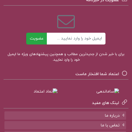
عضویت در خبرنامه
کتاب نجف دریابندری
ترجمه های نجف دریابندری
ایمیل
عضویت
قیمت کتاب رگتایم
برای با خبر شدن از جدیدترین مطالب و همچنین پیشنهادهای ویژه ما ایمیل
خود را وارد نمایید.
نجف دریابندری و برتراند راسل
اعتماد شما افتخار ماست
کتاب پیشنهادی پروژه کده
لینک های مفید
درباره ما
کتاب مقدمه ای در اسلام شناسی علی میر فطروس
تماس با ما
کتاب سرنوشت یک انسان میخائیل شولوخف