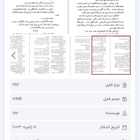
نوع فایل
PDF
حجم فایل
12MB
نویسنده
cio
تاریخ انتشار
5 ژانویه 2023