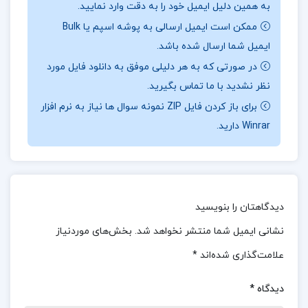
به همین دلیل ایمیل خود را به دقت وارد نمایید.
شعار “همه برای یکی، یکی برای همه” زندگی می‌کنند.
ممکن است ایمیل ارسالی به پوشه اسپم یا Bulk
این شعار نخستین بار توسط دارتانیان معرفی شد و به
ایمیل شما ارسال شده باشد.
نمادی از اتحاد و وفاداری بین آن‌ها تبدیل شد.
دوما با
در صورتی که به هر دلیلی موفق به دانلود فایل مورد
هنرمندی تمام، عناصر ماجراجویی، جاسوسی، توطئه،
نظر نشدید با ما تماس بگیرید.
قتل، انتقام، عشق، رسوایی و تعلیق را در این کتاب
برای باز کردن فایل ZIP نمونه سوال ها نیاز به نرم افزار
Winrar دارید.
ترکیب کرده و شخصیت‌های کوچک تاریخی را به
شخصیت‌هایی بزرگتر از زندگی تبدیل کرده است. او با
خلق داستانی پر از هیجان و پیچیدگی، توانسته
خوانندگان را تا پایان کتاب با خود همراه کند.
این اثر
دیدگاهتان را بنویسید
همچنان به عنوان یکی از شاهکارهای ادبیات جهان
نشانی ایمیل شما منتشر نخواهد شد.
بخش‌های موردنیاز
شناخته می‌شود و تأثیرات عمیقی بر نسل‌های مختلف
علامت‌گذاری شده‌اند
*
خوانندگان و نویسندگان داشته است.
دیدگاه
*
موضوع کتاب سه تفنگدار ذبیح الله منصوری :
اولین