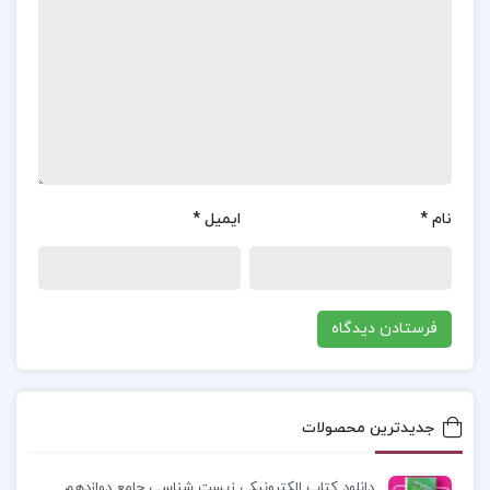
دوشنبه از ماه آوریل سال هزار و ششصد و بیست و
شش عیسوی، قصبه مونک که مولد مصنف افسانه لاروز
است، به قسمی در هیجان بود که گویا دشمنی بر وی
تاخته. جماعت بسیاری از اهل بلد چون زنان را می دیدند
که به طول کوچه ها می گریزند، و اطفال را می شنیدند
که در آستانه منازل خود ایستاده و فریاد و زاری می
نام
*
ایمیل
*
کنند، شتاب می کردند در پوشیدن زره و جوشن. و به
تعجیل نیزه و تفنگ به دست گرفته و روانه می شدند
به طرف مهمانخانه موسوم به فرانک مونی پر که در
پیشاپیش وی جمعیتی بسیار گرد آمده و لحظه به
لحظه زیادتر می شدند از غوغائیان و متجسسان.
جدیدترین محصولات
معرفی کتاب سه تفنگدار ذبیح الله منصوری :
رمان «سه
تفنگدار» نوشته الکساندر دوما، یکی از محبوب‌ترین و
دانلود کتاب الکترونیکی زیست شناسی جامع دوازدهم