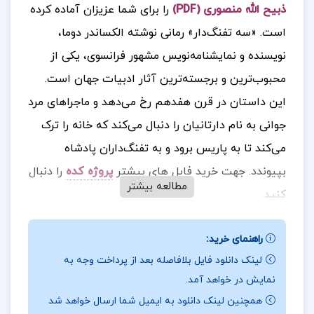
ذبیح الله منصوری (PDF)
را برای شما عزیزان آماده کرده
است.
«سه تفنگ‌دار» رمانی نوشته الکساندر دوما،
نویسنده و نمایشنامه‌نویس مشهور فرانسوی، یکی از
محبوب‌ترین و برجسته‌ترین آثار ادبیات جهان است.
این داستان در قرن هفدهم رخ می‌دهد و ماجراهای مرد
جوانی به نام دارتانیان را دنبال می‌کند که خانه را ترک
می‌کند تا به پاریس برود و به تفنگ‌داران پادشاه
بپیوندد.
جهت خرید فایل های بیشتر
پروژه کده
را دنبال
مطالعه بیشتر
کنید
.
راهنمای خرید:
درباره نویسنده کتاب سه تفنگدار ذبیح الله منصوری :
لینک دانلود فایل بلافاصله بعد از پرداخت وجه به
نمایش در خواهد آمد.
دارتانیان یکی از سه تفنگ‌دار اصلی نیست، بلکه
همچنین لینک دانلود به ایمیل شما ارسال خواهد شد
دوستانش آرتوس، پاراتوس و آرامیس هستند که با