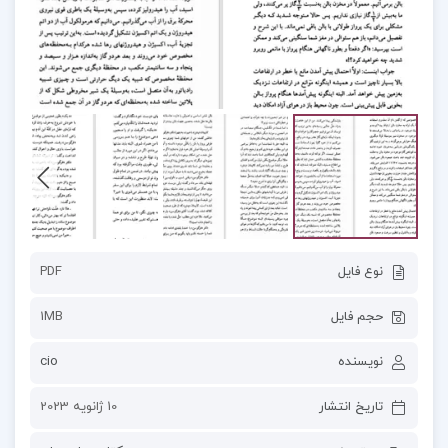
نوع فایل
PDF
حجم فایل
1MB
نویسنده
cio
تاریخ انتشار
10 ژانویه 2023