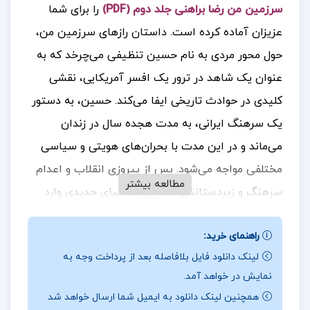
سرزمین من رضا براهنی جلد دوم (PDF)
را برای شما
عزیزان آماده کرده است.
داستان رازهای سرزمین من،
حول محور مردی به نام حسین تنظیفی می‌چرخد که به
عنوان یک شاهد در ترور یک افسر آمریکایی، نقشی
کلیدی در حوادث تاریخی ایفا می‌کند. حسین، به دستور
یک سرهنگ ایرانی، به مدت هجده سال در زندان
می‌ماند و در این مدت با بحران‌های هویتی و سیاسی
مختلفی مواجه می‌شود. پس از پیروزی انقلاب و اعدام
مطالعه بیشتر
سرهنگ و زیردستانش، حسین به دنیای جدیدی وارد
می‌شود.
پس از آزادی از زندان، او به جستجوی زنی به
راهنمای خرید:
نام تهمینه می‌پردازد، که خواهرزن تیمسار شادان است.
لینک دانلود فایل بلافاصله بعد از پرداخت وجه به
تیمسار شادان، فرمانده‌ای قدرتمند، کسی است که
نمایش در خواهد آمد.
دستور قتل سیزده نفر را صادر کرده و نقش مهمی در
همچنین لینک دانلود به ایمیل شما ارسال خواهد شد
حوادثی که حسین شاهد آن‌ها بوده، ایفا کرده است.