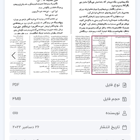
نوع فایل
PDF
حجم فایل
4MB
نویسنده
cio
تاریخ انتشار
26 دسامبر 2022