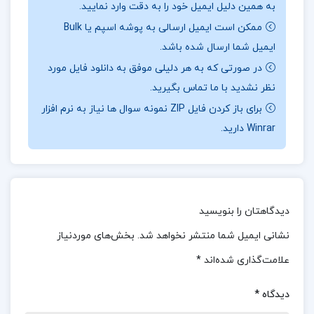
به همین دلیل ایمیل خود را به دقت وارد نمایید.
جهت خرید فایل های بیشتر
پروژه کده
را دنبال کنید.
ممکن است ایمیل ارسالی به پوشه اسپم یا Bulk
ایمیل شما ارسال شده باشد.
در صورتی که به هر دلیلی موفق به دانلود فایل مورد
درباره نویسنده کتاب رازهای سرزمین من رضا براهنی
نظر نشدید با ما تماس بگیرید.
جلد دوم :
کتاب رازهای سرزمین من جلد دوم اثر رضا
برای باز کردن فایل ZIP نمونه سوال ها نیاز به نرم افزار
Winrar دارید.
براهنی، به بررسی عمیق‌تر مسائل اجتماعی و فرهنگی
ایران می‌پردازد و با نثر شاعرانه و تحلیلی خود، تحولات
تاریخی و چالش‌های هویتی را در جامعه ایرانی کاوش
می‌کند. براهنی با استفاده از تجربیات شخصی و
دیدگاهتان را بنویسید
خاطرات خود، به تحلیل روابط انسانی و تأثیرات سیاسی
نشانی ایمیل شما منتشر نخواهد شد.
بخش‌های موردنیاز
بر فرهنگ می‌پردازد و خوانندگان را به تفکر درباره هویت
علامت‌گذاری شده‌اند
*
ملی و فرهنگی دعوت می‌کند. این جلد به رغم نثر گاهی
پیچیده‌اش، به عنوان یک اثر ارزشمند در ادبیات
دیدگاه
*