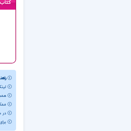
کتاب 
راهنم
لینک
همچن
ممکن ا
در ص
برای باز کردن 