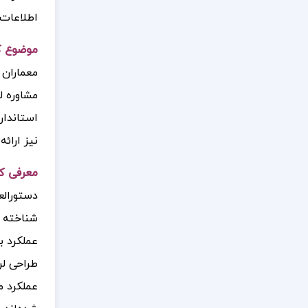
اطلاعات م
موضوع کتاب  DESIGN GUIDELINES
معماران 
استاندار
نیز ارائه
معرفی کتاب C DESIGN GUIDELINES
دستورالع
شناخته م
عملکرد ب
طراحی لر
عملکرد من