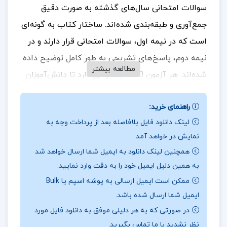
سوالات امتحانی سال‌های گذشته به صورت دقیق
جمع‌آوری و طبقه‌بندی شده‌اند. ساختار کتاب به گونه‌ای
است که در نیمه اول، سوالات امتحانی قرار دارند و در
نیمه دوم، پاسخ‌های تشریحی به طور کامل توضیح داده
مطالعه بیشتر
شده‌اند.
هر آزمون 90 دقیقه زمان دارد تا دانش‌آموزان
بتوانند در شرایطی مشابه با جلسه امتحان اصلی خود را
راهنمای خرید:
بسنجند و آمادگی لازم را کسب کنند. این شبیه‌سازی به
لینک دانلود فایل بلافاصله بعد از پرداخت وجه به
آنها کمک می‌کند تا استرس امتحان را کاهش داده و با
نمایش در خواهد آمد.
اعتماد به نفس بیشتری به امتحانات خود
همچنین لینک دانلود به ایمیل شما ارسال خواهد شد
بپردازند.
جهت خرید فایل های بیشتر
پروژه کده
را دنبال
به همین دلیل ایمیل خود را به دقت وارد نمایید.
کنید.
ممکن است ایمیل ارسالی به پوشه اسپم یا Bulk
ایمیل شما ارسال شده باشد.
در صورتی که به هر دلیلی موفق به دانلود فایل مورد
درباره نویسنده کتاب مجموعه سوالات امتحانی شیمی
نظر نشدید با ما تماس بگیرید.