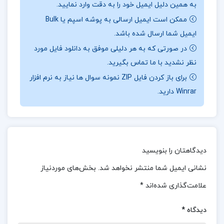
به همین دلیل ایمیل خود را به دقت وارد نمایید.
ممکن است ایمیل ارسالی به پوشه اسپم یا Bulk
ایمیل شما ارسال شده باشد.
درباره نویسنده کتاب سیذارتا هرمان هسه :
پایان رمان
در صورتی که به هر دلیلی موفق به دانلود فایل مورد
سیذارتا به قلم هرمان هسه، شما را به سفری درونی
نظر نشدید با ما تماس بگیرید.
می‌برد که در نهایت به کشف و شناخت خود منجر
برای باز کردن فایل ZIP نمونه سوال ها نیاز به نرم افزار
Winrar دارید.
می‌شود. این کتاب از شما می‌خواهد که همهٔ جنبه‌های
زندگی را تجربه کنید، حتی زمانی که احساس پوچی و
سردرگمی می‌کنید، تا به درک عمیق‌تری از خود برسید.
معرفی کتاب سیذارتا هرمان هسه :
کتاب “سیذارتا”
دیدگاهتان را بنویسید
نوشته هرمان هسه، یکی از آثار برجسته ادبیات جهان
نشانی ایمیل شما منتشر نخواهد شد.
بخش‌های موردنیاز
است. این کتاب داستان زندگی سیذارتا، پسری برهمنی
علامت‌گذاری شده‌اند
*
را روایت می‌کند که در جستجوی حقیقت و معنا، سفری
دیدگاه
*
طولانی و پرماجرا را آغاز می‌کند. سیذارتا ابتدا