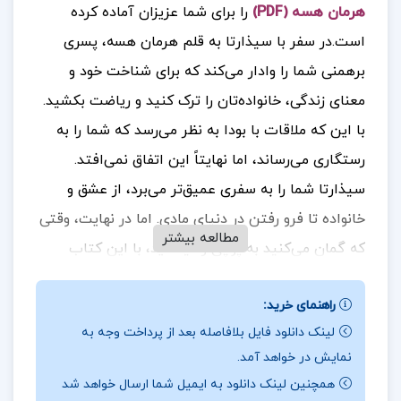
هرمان هسه (PDF)
را برای شما عزیزان آماده کرده
است.
در سفر با سیذارتا به قلم هرمان هسه، پسری
برهمنی شما را وادار می‌کند که برای شناخت خود و
معنای زندگی، خانواده‌تان را ترک کنید و ریاضت بکشید.
با این که ملاقات با بودا به نظر می‌رسد که شما را به
رستگاری می‌رساند، اما نهایتاً این اتفاق نمی‌افتد.
سیذارتا شما را به سفری عمیق‌تر می‌برد، از عشق و
خانواده تا فرو رفتن در دنیای مادی. اما در نهایت، وقتی
مطالعه بیشتر
که گمان می‌کنید به پوچی رسیده‌اید، با این کتاب
خودتان را می‌یابید و به شناخت عمیق‌تری از وجودتان
راهنمای خرید:
می‌رسید. هرمان هسه، نویسنده محبوب اروپایی و برنده
لینک دانلود فایل بلافاصله بعد از پرداخت وجه به
جایزه نوبل، این داستان را به زیبایی به تصویر کشیده
نمایش در خواهد آمد.
است.
جهت خرید فایل های بیشتر
پروژه کده
را دنبال
همچنین لینک دانلود به ایمیل شما ارسال خواهد شد
کنید.