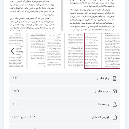
نوع فایل
PDF
حجم فایل
2MB
نویسنده
cio
تاریخ انتشار
18 دسامبر 2022