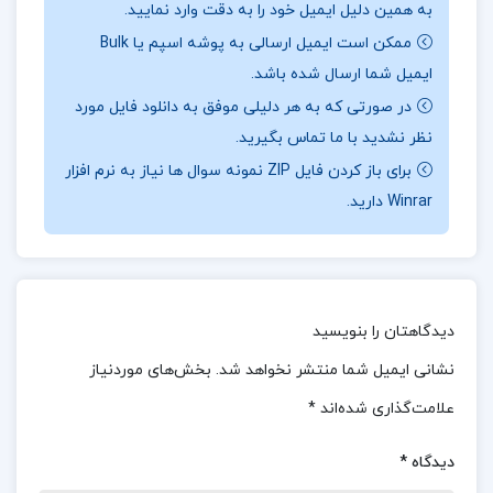
به همین دلیل ایمیل خود را به دقت وارد نمایید.
اوضاع به شدت محدود می‌شود.
جهت خرید فایل های
ممکن است ایمیل ارسالی به پوشه اسپم یا Bulk
بیشتر
پروژه کده
را دنبال کنید.
ایمیل شما ارسال شده باشد.
در صورتی که به هر دلیلی موفق به دانلود فایل مورد
نظر نشدید با ما تماس بگیرید.
درباره نویسی کتاب خفته در باد الگا کیایی :
کتاب
برای باز کردن فایل ZIP نمونه سوال ها نیاز به نرم افزار
Winrar دارید.
خفته در باد
اثر الگا کیایی، رمانی عمیق و تأمل‌برانگیز
است که به بررسی ابعاد مختلف زندگی انسانی و
چالش‌های درونی می‌پردازد. نویسنده با نثر زیبا و
شاعرانه خود، خواننده را به دنیای پیچیده احساسات و
دیدگاهتان را بنویسید
روابط انسانی دعوت می‌کند. شخصیت‌ها به خوبی
نشانی ایمیل شما منتشر نخواهد شد.
بخش‌های موردنیاز
ترسیم شده‌اند و هر کدام با دغدغه‌ها و تجربیات خاص
علامت‌گذاری شده‌اند
*
خود، نشان‌دهنده عمق روان انسانی هستند. کیایی
توانسته است با استفاده از نمادها و تمثیل‌ها، مفاهیم
دیدگاه
*