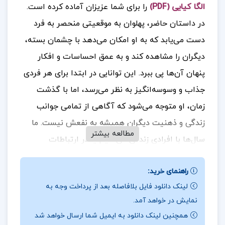
الگا کیایی (PDF)
را برای شما عزیزان آماده کرده است.
در داستان حاضر، پهلوان به موقعیتی منحصر به فرد
دست می‌یابد که به او امکان می‌دهد با چشمان بسته،
دیگران را مشاهده کند و به عمق احساسات و افکار
پنهان آن‌ها پی ببرد. این توانایی در ابتدا برای هر فردی
جذاب و وسوسه‌انگیز به نظر می‌رسد، اما با گذشت
زمان، او متوجه می‌شود که آگاهی از تمامی جوانب
زندگی و ذهنیت دیگران همیشه به نفعش نیست. ما
مطالعه بیشتر
سال‌ها با افرادی زندگی می‌کنیم یا در ارتباطات
اجتماعی با آن‌ها ارتباط داریم که به تصور ما،
راهنمای خرید:
نزدیکان‌مان هستند و روابطی مانند عشق، دوستی یا
لینک دانلود فایل بلافاصله بعد از پرداخت وجه به
احترام میان ما برقرار است. اما ناگهان، همه چیز دچار
نمایش در خواهد آمد.
تغییر می‌شود و تصورات قبلی ما به چالش کشیده
همچنین لینک دانلود به ایمیل شما ارسال خواهد شد
می‌شود و در این لحظه، قدرت ما برای واکنش و تغییر