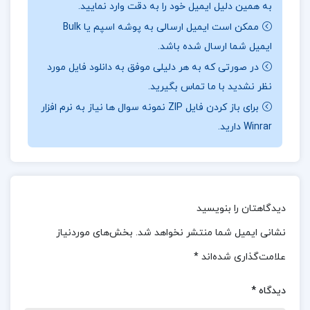
به همین دلیل ایمیل خود را به دقت وارد نمایید.
درباره نویسنده کتاب آسیب شناسی اجتماعی هدایت
ممکن است ایمیل ارسالی به پوشه اسپم یا Bulk
الله ستوده :
کتاب
آسیب‌شناسی اجتماعی
هدایت‌الله
ایمیل شما ارسال شده باشد.
ستوده به دلیل جامعیت و عمق تحلیل‌ها منبع
در صورتی که به هر دلیلی موفق به دانلود فایل مورد
ارزشمندی برای مطالعه آسیب‌های اجتماعی در ایران
نظر نشدید با ما تماس بگیرید.
است. این کتاب می‌تواند به درک بهتر از روابط پیچیده
برای باز کردن فایل ZIP نمونه سوال ها نیاز به نرم افزار
Winrar دارید.
اجتماعی و پدیدار شدن مشکلات اجتماعی کمک کند و
راهکارهایی را برای مقابله با این آسیب‌ها ارائه دهد.
البته به توجه به محدودیت‌هایی در برخی بخش‌ها مانند
کمبود تحلیل‌های فرهنگی و نمونه‌های موردی، ممکن
دیدگاهتان را بنویسید
است برخی از خوانندگان نیاز به منابع تکمیلی در این
نشانی ایمیل شما منتشر نخواهد شد.
بخش‌های موردنیاز
زمینه داشته باشند.
علامت‌گذاری شده‌اند
*
موضوع کتاب آسیب شناسی اجتماعی هدایت الله
دیدگاه
*
ستوده :
ستوده در این اثر به تحلیل عواملی می‌پردازد