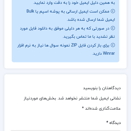
به همین دلیل ایمیل خود را به دقت وارد نمایید.
رشته نگارش در آورم.»
این کتاب به عنوان یک منبع
ممکن است ایمیل ارسالی به پوشه اسپم یا Bulk
مهم و مفید برای کسانی که علاقه‌مند به بهبود
ایمیل شما ارسال شده باشد.
مهارت‌های سخنوری و خطابه هستند، توصیه می‌شود.
در صورتی که به هر دلیلی موفق به دانلود فایل مورد
نظر نشدید با ما تماس بگیرید.
با مطالعه این کتاب، خوانندگان می‌توانند با تاریخچه و
برای باز کردن فایل ZIP نمونه سوال ها نیاز به نرم افزار
روش‌های مختلف سخنوری آشنا شوند و مهارت‌های خود
Winrar دارید.
را در این زمینه تقویت کنند.جهت خرید فایل های بیشتر
پروژه کده
را دنبال کنید.
دیدگاهتان را بنویسید
درباره نویسنده کتاب آئین سخنوری محمدعلی فروغی :
نشانی ایمیل شما منتشر نخواهد شد.
بخش‌های موردنیاز
کتاب آئین سخنوری، نوشته محمدعلی فروغی، اثری
علامت‌گذاری شده‌اند
*
برجسته و کلاسیک در حوزه فن بیان و سخنرانی است
که با دقت و دانش عمیق نویسنده به اصول و فنون
دیدگاه
*