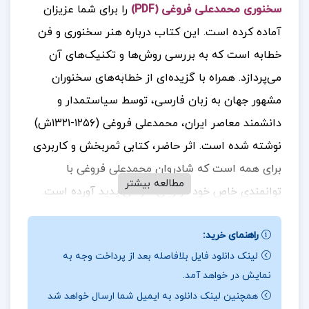
سخنوری محمدعلی فروغی (PDF)
را برای شما عزیزان
آماده کرده است.
این کتاب درباره هنر سخنوری و فن
خطابه است که به بررسی روش‌ها و تکنیک‌های آن
می‌پردازد. همراه با گزیده‌ای از خطابه‌های سخنوران
مشهور جهان به زبان فارسی، توسط سیاستمدار و
دانشمند معاصر ایران، محمدعلی فروغی (۱۲۵۶-۱۳۲۱ش)
نوشته شده است. اثر حاضر، کتابی ثمربخش و کاربردی
برای همه است که شادروان محمدعلی فروغی با
مطالعه بیشتر
توانمندی خاص خود در زبان فارسی پدید آورده است.
فروغی در مقدمه کتاب می‌نویسد: «در این فن تاکنون
راهنمای خرید:
کتابی به زبان فارسی تصنیف نشده بود، اینجانب بر
لینک دانلود فایل بلافاصله بعد از پرداخت وجه به
عهده گرفتم که این نقص را مرتفع سازم و مختصری در
نمایش در خواهد آمد.
فن خطابه، که از صناعات خمسه علم منطق شمرده
همچنین لینک دانلود به ایمیل شما ارسال خواهد شد
می‌شود و از جهتی مربوط به علم ادب نیز می‌باشد، به