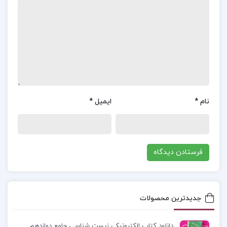
سخنوری می‌پردازد. از نقاط قوت این کتاب می‌توان به
زبان ساده و قابل فهم آن اشاره کرد که برای مخاطبان
مختلف، از مبتدیان تا حرفه‌ای‌ها، قابل استفاده است.
همچنین تجربیات شخصی فروغی در سیاست و
فرهنگ، به اثر عمق و اعتبار بیشتری بخشیده است.
با
این حال، یکی از نقاط ضعف کتاب این است که مباحث
مطرح شده بیشتر به‌صورت نظری است و مثال‌های
نام
*
ایمیل
*
عملی یا کاربردهای روزمره سخنوری کمتر مورد توجه قرار
گرفته‌اند. اضافه شدن مثال‌های عملی از سخنرانان
برجسته یا تحلیل سخنرانی‌های معروف می‌توانست به
کتاب کاربردی‌تر بودن بیشتری بدهد
موضوع کتاب آئین سخنوری محمدعلی فروغی :
جدیدترین محصولات
“سخنوری، هنری است که نه تنها برای بیان افکار و
عقاید، بلکه برای جلب توجه و تأثیرگذاری بر مخاطبان به
دانلود کتاب الکترونیکی زیست شناسی جامع دوازدهم