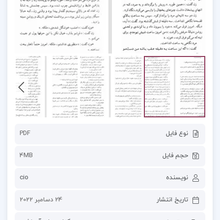
نوع فایل
PDF
حجم فایل
4MB
نویسنده
cio
تاریخ انتشار
24 دسامبر 2022