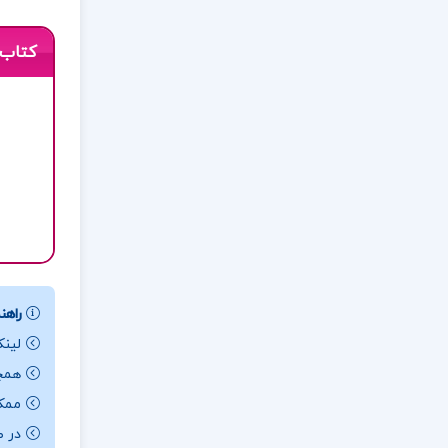
کتاب 
راهنم
لینک
همچن
ممکن ا
در ص