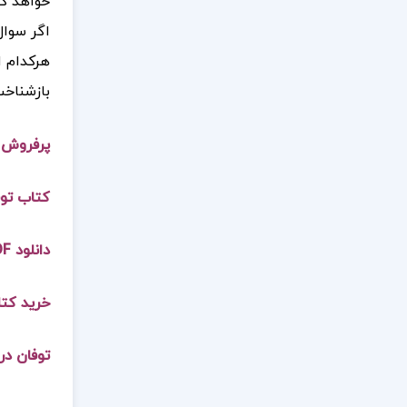
خواهد کر
اگر سوال
هرکدام ا
بازشناخت
پرفروش ت
کتاب
توفان در
دانلود PDF کتاب توفان در 57 جلد یک سیاوش بشیری
خرید کتاب زتوفان
توفان در 57 جلد یک سیاوش بشی