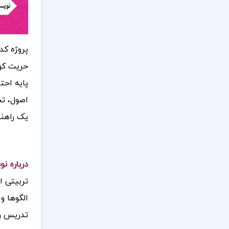
پروژه کد
حریت کود
پایه احت
اصول، تح
یک راهنم
درباره ن
تربیتی ا
الگوها و
تدریس و 