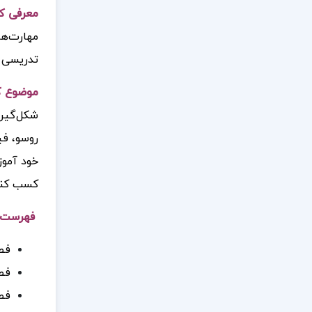
معرفی ک
مهارت‌ها
تدریسی خ
موضوع ک
شکل‌گیری
روسو، فی
خود آموز
کسب کنن
فهرست م
فص
فص
فص