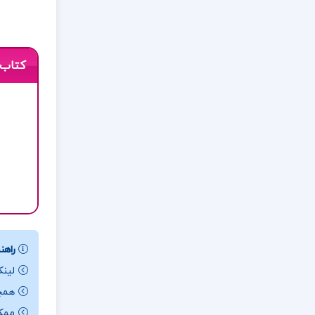
کتاب 
راهنم
لینک
همچن
ممکن ا