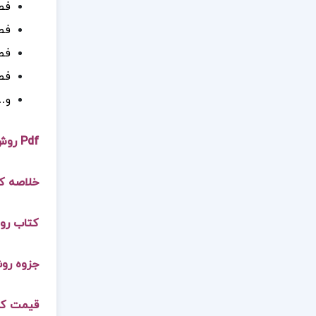
فص
فص
فص
فص
و…
Pdf روش ها و فنون تدریس منوچهر وکیلیان
خلاصه ک
کتاب رو
جزوه رو
قیمت کت