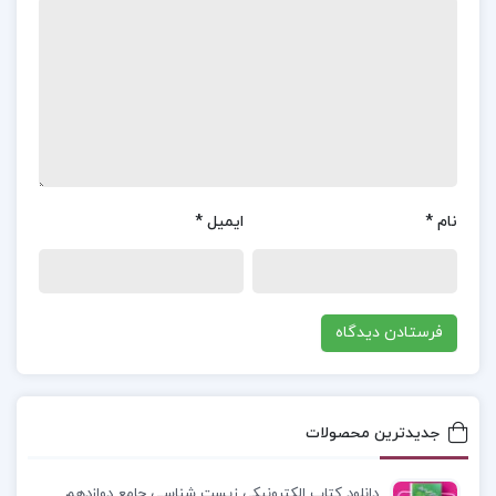
را با افتخار حفظ کنیم و هرگز به زبان‌های بدلی یا دست
دوم اکتفا نکنیم. او باور دارد که ما نباید خود را قربانی
سرنوشت بدانیم و ناتوانی‌هایمان را در پس گلایه از
روزگار پنهان کنیم. نباکف تاکید می‌کند که انسان باید از
اراده خود استفاده کند و با تلاش و پشتکار به سمت
اهداف خود حرکت کند. او بر اهمیت خلاقیت و فردیت
نام
*
ایمیل
*
تاکید دارد و معتقد است که هر فرد باید به شیوه‌ای
خاص و منحصر به فرد، دیدگاه‌ها و احساسات خود را
بیان کند. این نگرش نباکف نشان‌دهنده روحیه‌ای است
که او در نوشته‌ها و زندگی‌اش دنبال کرده است.
معرفی کتاب آن دنیای دیگر آذر نفیسی :
کتاب پیش
جدیدترین محصولات
رو، اثری به قلم دکتر آذر نفیسی، نقد و تاملی بر آثار
ولادیمیر نابوکوف، نویسنده، مترجم و منتقد برجسته
دانلود کتاب الکترونیکی زیست شناسی جامع دوازدهم