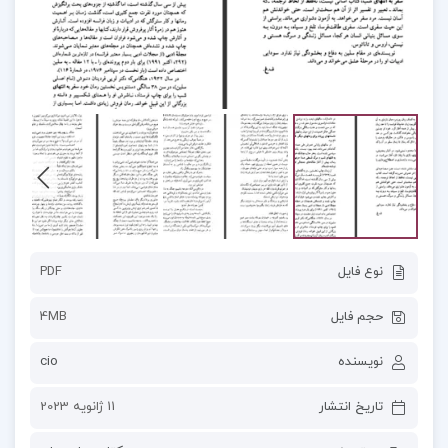
نوع فایل
PDF
حجم فایل
4MB
نویسنده
cio
تاریخ انتشار
11 ژانویه 2023