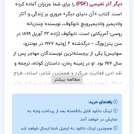
دیگر آذر نفیسی (PDF)
را برای شما عزیزان آماده کرده
است.
کتاب «آن دنیای دیگر» مروری بر زندگی و آثار
ولادیمیر ولادیمیرویچ نابوکوف، نویسنده چندزبانه
روسی-آمریکایی است. نابوکوف (زاده ۲۲ آوریل ۱۸۹۹ در
سن پترزبورگ – درگذشته ۲ ژوئیه ۱۹۷۷ در مونترو،
سوئیس) یکی از برجسته‌ترین نویسندگان مهاجر پس از
سال ۱۹۱۷ بود. او در زمینه رمان، داستان کوتاه، ترجمه و
نقد ادبی فعالیت می‌کرد و همچنین شاعر، استاد، طراح
مطالعه بیشتر
مسائل شطرنج و پروانه‌شناس بود.
جهت خرید فایل های
بیشتر
پروژه کده
را دنبال کنید
راهنمای خرید:
لینک دانلود فایل بلافاصله بعد از پرداخت وجه به
نمایش در خواهد آمد.
درباره نویسنده کتاب آن دنیای دیگر آذر نفیسی :
همچنین لینک دانلود به ایمیل شما ارسال خواهد شد
نابوکوف به زبان‌های انگلیسی آمریکایی و روسی