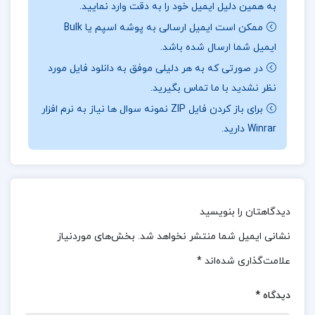
به همین دلیل ایمیل خود را به دقت وارد نمایید.
می‌نوشت و بر زبان‌های فرانسوی و آلمانی نیز تسلط
ممکن است ایمیل ارسالی به پوشه اسپم یا Bulk
داشت. آثار او تاثیر عمیقی بر ادبیات قرن بیستم
ایمیل شما ارسال شده باشد.
داشتند و او را به یکی از نویسندگان بزرگ این دوره
در صورتی که به هر دلیلی موفق به دانلود فایل مورد
تبدیل کردند. لولیتا، یکی از برجسته‌ترین آثار نابوکوف،
نظر نشدید با ما تماس بگیرید.
همواره مورد توجه و بحث بوده است.
این کتاب، نگاه
برای باز کردن فایل ZIP نمونه سوال ها نیاز به نرم افزار
Winrar دارید.
عمیقی به زندگی و کارهای نابوکوف ارائه می‌دهد و به
خوانندگان اجازه می‌دهد تا با این نویسنده چندوجهی و
آثارش بیشتر آشنا شوند. نابوکوف با تخیل و دانش
بی‌پایان خود، دنیایی از پیچیدگی‌ها و زیبایی‌ها را به
دیدگاهتان را بنویسید
خوانندگان عرضه کرد.
نشانی ایمیل شما منتشر نخواهد شد.
بخش‌های موردنیاز
موضوع کتاب آن دنیای دیگر آذر نفیسی :
نباکف
علامت‌گذاری شده‌اند
*
معتقد است که ما باید به زمان حال فکر کنیم و
دیدگاه
*
بنویسیم. هویت خود را نباید تسلیم کنیم بلکه باید آن