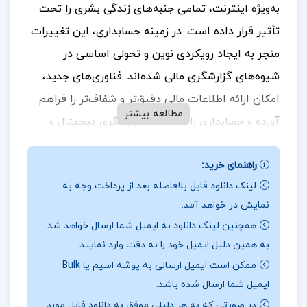
به‌ویژه اینترنت، تمامی جنبه‌های زندگی بشری را تحت
تأثیر قرار داده است. در زمینه حسابداری، این تغییرات
منجر به ایجاد رویکردی نوین و تحولی اساسی در
شیوه‌های گزارشگری مالی شده‌اند. فناوری‌های جدید،
امکان ارائه اطلاعات مالی دقیق‌تر و شفاف‌تر را فراهم
مطالعه بیشتر
آورده و حسابداری را به سمت گزارشگری دیجیتال و
بی‌درنگ سوق داده‌اند که به افزایش دقت، سرعت و
راهنمای خرید:
دسترسی به داده‌ها کمک شایانی می‌کند.
جهت خرید
لینک دانلود فایل بلافاصله بعد از پرداخت وجه به
فایل های بیشتر
پروژه کده
را دنبال کنید.
نمایش در خواهد آمد.
همچنین لینک دانلود به ایمیل شما ارسال خواهد شد
به همین دلیل ایمیل خود را به دقت وارد نمایید.
موضوع مقاله بررسی تأثير گزارشگری مالی وب بر
ممکن است ایمیل ارسالی به پوشه اسپم یا Bulk
ويژگی های كيفی اطلاعات حسابداری :
تغییرات سریع و
ایمیل شما ارسال شده باشد.
گسترده در حوزه فناوری اطلاعات و ارتباطات، به‌ویژه
در صورتی که به هر دلیلی موفق به دانلود فایل مورد