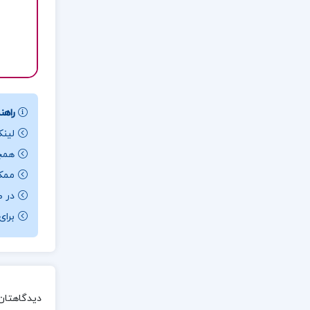
راهنم
لینک
همچن
ممکن ا
در ص
برای باز کردن 
دیدگاهتان 