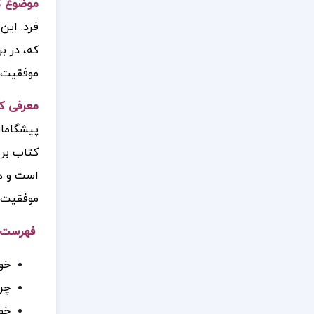
موضوع 
فرد. این
که، در ب
موفقیت 
معرفی ک
پیشگامان
کتاب بر 
است و هد
موفقیت‌ه
فهرست 
خو
چرا
خو