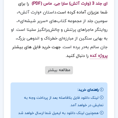
ای جلد 3 (وارث آتش) سارا جی. ماس (PDF)
را برای
شما عزیزان آماده کرده است.
داستان «وارث آتش»،
سومین جلد از مجموعه کتاب‌های «سریر شیشه‌ای»،
روایتگر ماجراهای پرتنش و چالش‌برانگیز سلینا است. او
به بهایی سنگین از مبارزه‌ای خطرناک و اندوهی بزرگ،
جان سالم به‌در برده است.
جهت خرید فایل های بیشتر
پروژه کده
را دنبال کنید.
مطالعه بیشتر
درباره نویسنده کتاب سریر شیشه ای جلد 3 (وارث
آتش) سارا جی. ماس :
سلینا در این مسیر، با
راهنمای خرید:
چالش‌های بزرگی روبرو می‌شود. لشگری از شیاطین
لینک دانلود فایل بلافاصله بعد از پرداخت وجه به
نمایش در خواهد آمد.
ظالم در افق صف کشیده‌اند تا دنیای او را به بردگی
همچنین لینک دانلود به ایمیل شما ارسال خواهد شد
گیرند. این شیاطین و دشمنان بی‌رحم، آماده‌اند تا هر