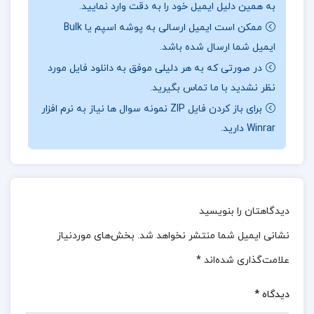
به همین دلیل ایمیل خود را به دقت وارد نمایید.
گونه مقاومتی را در هم شکنند و جهان را به نابودی
ممکن است ایمیل ارسالی به پوشه اسپم یا Bulk
کشند. اما آیا سلینا قدرت مقاومت در برابر آن‌ها را در
ایمیل شما ارسال شده باشد.
خود خواهد یافت؟
در صورتی که به هر دلیلی موفق به دانلود فایل مورد
نظر نشدید با ما تماس بگیرید.
موضوع کتاب سریر شیشه ای جلد 3 (وارث آتش) سارا
برای باز کردن فایل ZIP نمونه سوال ها نیاز به نرم افزار
جی. ماس :
این جلد از مجموعه، با نثر زیبا و توصیفات
Winrar دارید.
زنده، خواننده را به دنیایی پر از خطر و شجاعت می‌برد.
سلینا در این داستان با چالش‌ها و دشمنان جدیدی
مواجه می‌شود و نیاز به تمام اراده و شجاعت خود دارد
تا بر آن‌ها غلبه کند.این کتاب، علاوه بر روایت
دیدگاهتان را بنویسید
ماجراهای پر از هیجان و تعلیق، به بررسی موضوعاتی
نشانی ایمیل شما منتشر نخواهد شد.
بخش‌های موردنیاز
همچون شجاعت، اراده، و قدرت پرداخته و پیام‌های
علامت‌گذاری شده‌اند
*
عمیق و تأمل‌برانگیزی را به خواننده منتقل می‌کند.
دیدگاه
*
خواندن این کتاب می‌تواند تجربه‌ای لذت‌بخش و