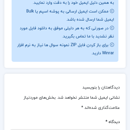
به همین دلیل ایمیل خود را به دقت وارد نمایید.
شفا‌دهندگان نه تنها برای نجات چائول، بلکه برای رهایی
ممکن است ایمیل ارسالی به پوشه اسپم یا Bulk
اریلیا اهمیت زیادی دارند. چائول در سفر به آنتیکا، نه
ایمیل شما ارسال شده باشد.
تنها برای بهبود جسمی خود، بلکه برای کشف اسرار و
در صورتی که به هر دلیلی موفق به دانلود فایل مورد
یافتن راهی برای نجات اریلیا تلاش می‌کند.
نظر نشدید با ما تماس بگیرید.
برای باز کردن فایل ZIP نمونه سوال ها نیاز به نرم افزار
موضوع کتاب سریر شیشه ای جلد 6 (برج سپیده دم)
Winrar دارید.
سارا جی. ماس :
این جلد از مجموعه، با نثر زیبا و
ماجراهای هیجان‌انگیز خود، خواننده را به دنیای پر از
خطر و شجاعت می‌برد. چائول در این سفر، با چالش‌های
بسیاری روبرو می‌شود و نیاز به تمام اراده و قدرت خود
دیدگاهتان را بنویسید
دارد تا بر آن‌ها فائق آید.
نشانی ایمیل شما منتشر نخواهد شد.
بخش‌های موردنیاز
علامت‌گذاری شده‌اند
*
معرفی کتاب سریر شیشه ای جلد 6 (برج سپیده دم)
سارا جی. ماس :
داستان «برج سپیده دم» علاوه بر
دیدگاه
*
روایت ماجراهای پر از هیجان و تعلیق، به بررسی