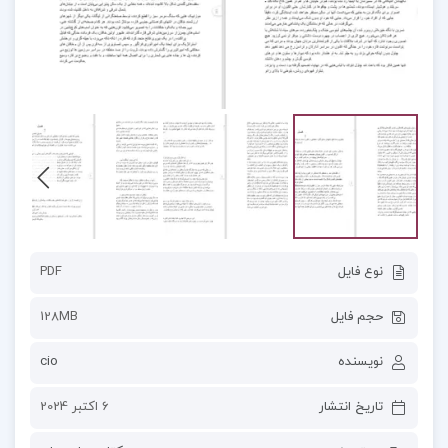
نوع فایل
PDF
حجم فایل
128MB
نویسنده
cio
تاریخ انتشار
6 اکتبر 2024