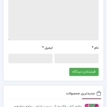
موضوعاتی همچون وفاداری، اراده، و قدرت پرداخته و
پیام‌های عمیق و تأمل‌برانگیزی را به خواننده منتقل
می‌کند. این کتاب می‌تواند تجربه‌ای لذت‌بخش و
الهام‌بخش برای علاقه‌مندان به داستان‌های فانتزی و
ماجراجویی باشد.
نام
*
ایمیل
*
فهرست مطالب کتاب سریر شیشه ای جلد 6 (برج
سپیده دم) سارا جی. ماس
:
سریر شیشه ای جلد 6 (برج سپیده دم) سارا جی.
ماس
سریر شیشه ای جلد ۶
جدیدترین محصولات
سریر شیشه ای جلد ششم
دانلود کتاب الکترونیکی زیست شناسی جامع دوازدهم