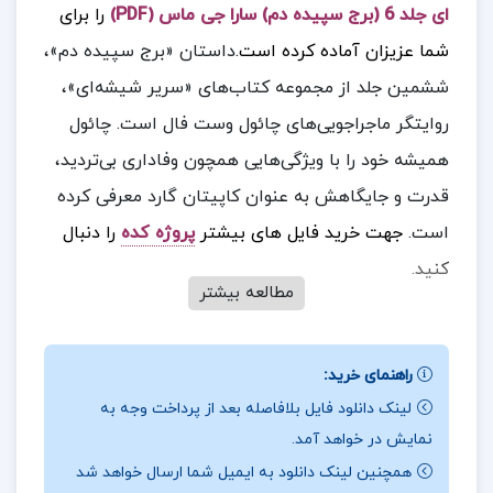
ای جلد 6 (برج سپیده دم) سارا جی ماس (PDF)
را برای
شما عزیزان آماده کرده است.
داستان «برج سپیده دم»،
ششمین جلد از مجموعه کتاب‌های «سریر شیشه‌ای»،
روایتگر ماجراجویی‌های چائول وست فال است. چائول
همیشه خود را با ویژگی‌هایی همچون وفاداری بی‌تردید،
قدرت و جایگاهش به عنوان کاپیتان گارد معرفی کرده
است.
جهت خرید فایل های بیشتر
پروژه کده
را دنبال
کنید.
مطالعه بیشتر
درباره نویسنده کتاب سریر شیشه ای جلد 6 (برج
راهنمای خرید:
سپیده دم) سارا جی. ماس :
چائول اکنون باید راهی برای
لینک دانلود فایل بلافاصله بعد از پرداخت وجه به
نمایش در خواهد آمد.
بهبودی بیابد و تنها راه نجات او، کمک گرفتن از
همچنین لینک دانلود به ایمیل شما ارسال خواهد شد
شفا‌دهندگان افسانه‌ای توره چسمه در آنتیکا است. این