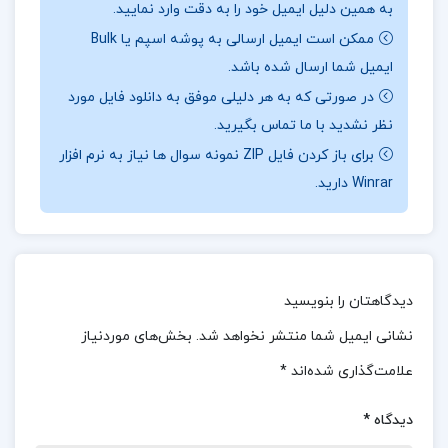
به همین دلیل ایمیل خود را به دقت وارد نمایید.
درباره نویسنده کتاب بی شعوری تا همیشه اسحاق
ممکن است ایمیل ارسالی به پوشه اسپم یا Bulk
احمدی :
می‌توانم یک خلاصه از موضوعات اصلی و
ایمیل شما ارسال شده باشد.
ویژگی‌های برجسته این کتاب را برایتان بیان کنم.
در صورتی که به هر دلیلی موفق به دانلود فایل مورد
موضوعات اصلی کتاب: انواع بیشعوری: نویسنده به
نظر نشدید با ما تماس بگیرید.
بررسی و تحلیل انواع مختلف بیشعوری مانند بیشعور
برای باز کردن فایل ZIP نمونه سوال ها نیاز به نرم افزار
Winrar دارید.
قلدر، بیشعور دانای کل، بیشعور لزج و … می‌پردازد و
توضیح می‌دهد که چگونه این رفتارها شکل می‌گیرند.
نشانه‌های بیشعوری: کتاب به بررسی نشانه‌ها و علائم
بیشعوری می‌پردازد و تلاش می‌کند تا خواننده را با این
دیدگاهتان را بنویسید
نشانه‌ها آشنا کند. راه‌های بهبود: نویسنده به بررسی
نشانی ایمیل شما منتشر نخواهد شد.
بخش‌های موردنیاز
راه‌های ممکن برای بهبود وضعیت این افراد پرداخته و
علامت‌گذاری شده‌اند
*
راهکارهای مختلفی را پیشنهاد می‌دهد. ویژگی‌های
برجسته کتاب: نگارش ساده و قابل فهم: مطالب کتاب
دیدگاه
*