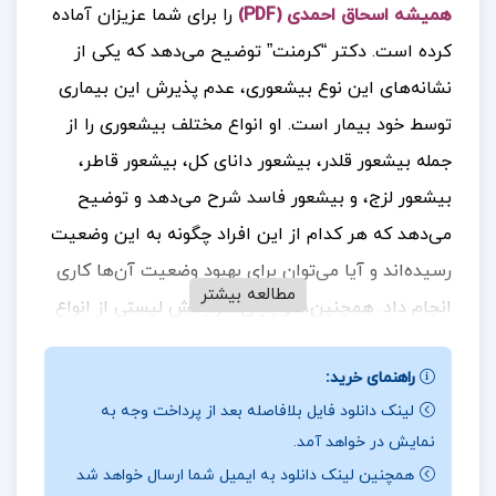
همیشه اسحاق احمدی (PDF)
را برای شما عزیزان آماده
کرده است. دکتر “کرمنت” توضیح می‌دهد که یکی از
نشانه‌های این نوع بیشعوری، عدم پذیرش این بیماری
توسط خود بیمار است. او انواع مختلف بیشعوری را از
جمله بیشعور قلدر، بیشعور دانای کل، بیشعور قاطر،
بیشعور لزج، و بیشعور فاسد شرح می‌دهد و توضیح
می‌دهد که هر کدام از این افراد چگونه به این وضعیت
رسیده‌اند و آیا می‌توان برای بهبود وضعیت آن‌ها کاری
مطالعه بیشتر
انجام داد. همچنین، در پایان هر بخش لیستی از انواع
بیشعوران وجود دارد که به شناخت بهتر این افراد در
راهنمای خرید:
جامعه کمک می‌کند.
جهت خرید فایل های بیشتر
پروژه
لینک دانلود فایل بلافاصله بعد از پرداخت وجه به
کده
را دنبال کنید.
نمایش در خواهد آمد.
همچنین لینک دانلود به ایمیل شما ارسال خواهد شد