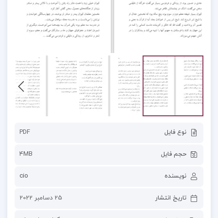
نوع فایل
PDF
حجم فایل
4MB
نویسنده
cio
تاریخ انتشار
25 دسامبر 2022