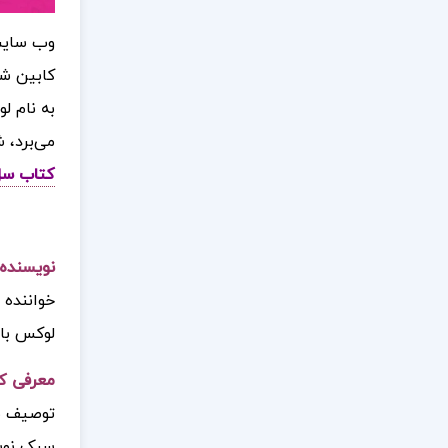
وب سایت
به نام ل
می‌برد، 
کتاب سل
نویسنده کت
خواننده 
لوکس با 
معرفی
کت
توصیف شد
سبک نوشت