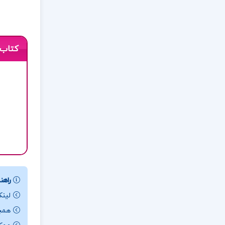
کتاب 
راهنم
لینک
همچن