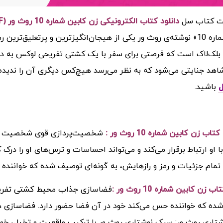
 کتاب سل
دانلود کتاب الکترونیکی زن کابین شماره 10 روث ور (PDF)
کابین شماره 10» نوشته‌ی روث ور یکی از هیجان‌انگیزترین و پرتعلیق‌
و بلک‌لاک است که فرصتی برای سفر با یک کشتی تفریحی لوکس به دس
شاهد جنایتی می‌شود که به نظر می‌رسد هیچ‌کس دیگری آن را ندید
باشید.
اب زن کابین شماره 10 روث ور
:
شخصیت‌پردازی قوی شخصیت اصلی
با او ارتباط برقرار می‌کند و می‌تواند احساسات و ترس‌های او را 
تمام جزئیات و رمز و رازهایش، به گونه‌ای توصیف شده که خواننده
اب زن کابین شماره 10 روث ور
:
فضاسازی جذاب محیط کشتی تفریحی 
ه که خواننده حس می‌کند خود در آن فضا حضور دارد. فضاسازی دقیق
اری روث ور: سبک نوشتاری روث ور با ترکیب واقعیت و تخیل، خواننده 