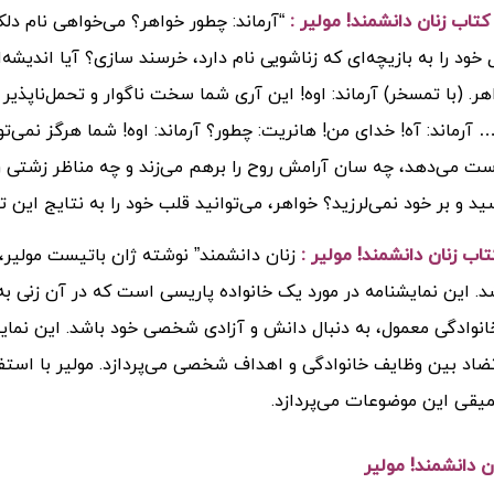
اب زنان دانشمند! مولیر :
“آرماند: چطور خواهر؟ می‌خواهی نام دلک
 خود را به بازیچه‌ای که زناشویی نام دارد، خرسند سازی؟ آیا اندیشه‌
هر. (با تمسخر) آرماند: اوه! این آری شما سخت ناگوار و تحمل‌ناپذی
… آرماند: آه! خدای من! هانریت: چطور؟ آرماند: اوه! شما هرگز نمی‌ت
ت می‌دهد، چه سان آرامش روح را برهم می‌زند و چه مناظر زشتی را 
ید و بر خود نمی‌لرزید؟ خواهر، می‌توانید قلب خود را به نتایج این
اب زنان دانشمند! مولیر :
. این نمایشنامه در مورد یک خانواده پاریسی است که در آن زنی به 
نوادگی معمول، به دنبال دانش و آزادی شخصی خود باشد. این نمای
ضاد بین وظایف خانوادگی و اهداف شخصی می‌پردازد. مولیر با استف
یقی این موضوعات می‌پردازد.
ن دانشمند! مولیر