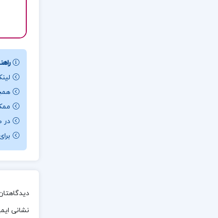
راهنم
لینک
همچن
ممکن ا
در ص
برای باز کردن 
دیدگاهتان 
نشانی ایم