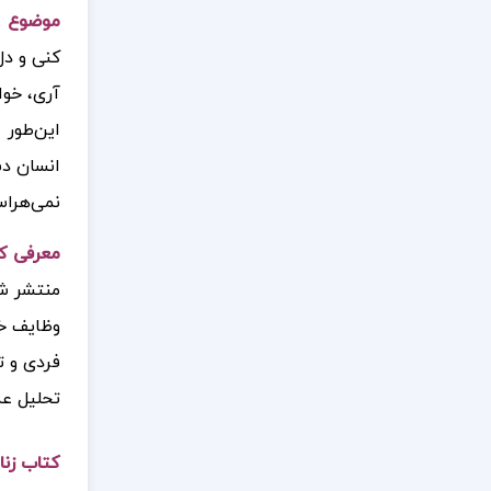
موضوع کت
کنی و دل
آری، خوا
این‌طور 
انسان دس
نمی‌هراس
معرفی کت
منتشر شد
وظایف خا
فردی و ت
تحلیل عم
کتاب زنا