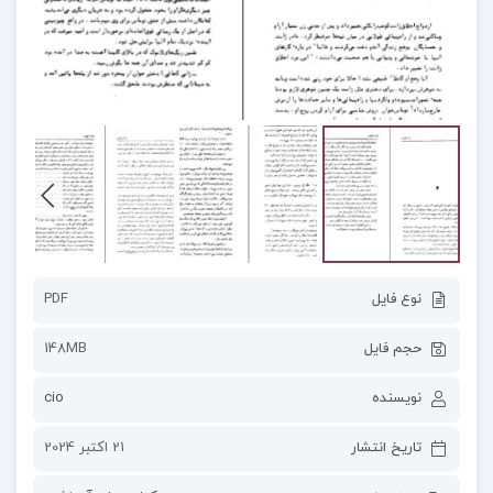
نوع فایل
PDF
حجم فایل
148MB
نویسنده
cio
تاریخ انتشار
21 اکتبر 2024