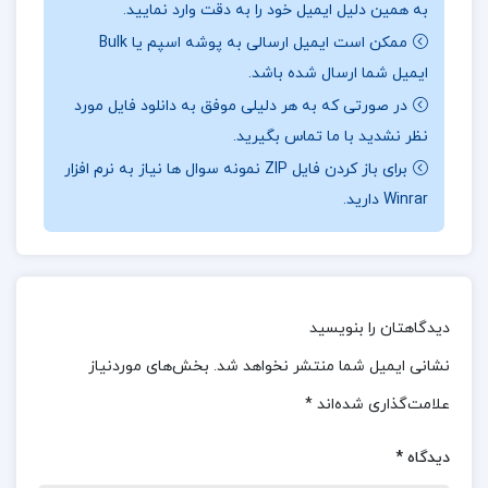
به همین دلیل ایمیل خود را به دقت وارد نمایید.
طریق شناخت و پذیرش کامل خود، به زندگی‌ای آزادتر و
ممکن است ایمیل ارسالی به پوشه اسپم یا Bulk
رضایت‌بخش‌تر دست یابند. دکتر استس با استفاده از
ایمیل شما ارسال شده باشد.
زبان ساده و روان، مفاهیم پیچیده روان‌شناسی و
در صورتی که به هر دلیلی موفق به دانلود فایل مورد
نظر نشدید با ما تماس بگیرید.
اسطوره‌شناسی را به شکلی قابل فهم و عملی بیان
برای باز کردن فایل ZIP نمونه سوال ها نیاز به نرم افزار
می‌کند.
Winrar دارید.
معرفی
کتاب زنانی که با گرگها می دوند کلاریسا پینکولا
استس :
نویسنده در این کتاب با ابداع فرهنگ تازه‌ای
برای توصیف روان زنان، به خواننده کمک می‌کند تا به
دیدگاهتان را بنویسید
درکی عمیق‌تر از خود و توانایی‌هایش برسد. او با
نشانی ایمیل شما منتشر نخواهد شد.
بخش‌های موردنیاز
استفاده از قصه‌ها و روایت‌های مختلف، راه‌کارهایی
علامت‌گذاری شده‌اند
*
عملی و کاربردی ارائه می‌دهد که به معنای واقعی کلمه،
به وارسی و تفحص در ذهن و روان زنان می‌پردازد.
دیدگاه
*