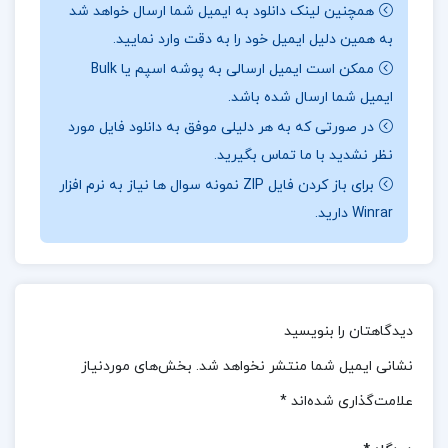
همچنین لینک دانلود به ایمیل شما ارسال خواهد شد
شده و توسط انتشارات خانه زیست شناسی منتشر شده
به همین دلیل ایمیل خود را به دقت وارد نمایید.
است. این کتاب به موضوعات زیست‌شناسی سلولی،
ممکن است ایمیل ارسالی به پوشه اسپم یا Bulk
مولکولی و مهندسی ژنتیک می‌پردازد و به دانشجویان و
ایمیل شما ارسال شده باشد.
علاقمندان به این علوم ارائه شده است.
در صورتی که به هر دلیلی موفق به دانلود فایل مورد
نظر نشدید با ما تماس بگیرید.
معرفی کتاب زیست شناسی سلولی،مولکولی و
برای باز کردن فایل ZIP نمونه سوال ها نیاز به نرم افزار
مهندسی ژنتیک مجید مهدوی :
کتاب «زیست‌شناسی
Winrar دارید.
سلولی، مولکولی و مهندسی ژنتیک (نسخه کامل)» با
هدف ارائه دانش جامع و به‌روز از این علوم تدوین شده
است. پیشرفت‌های شگرف و سریعی که در زمینه
زیست‌شناسی سلولی و مولکولی و همچنین مهندسی
دیدگاهتان را بنویسید
ژنتیک در سال‌های اخیر صورت گرفته، به گونه‌ای بوده
نشانی ایمیل شما منتشر نخواهد شد.
بخش‌های موردنیاز
که دانسته‌های قبلی ما در این حیطه‌ها بسیار ناچیز به
علامت‌گذاری شده‌اند
*
نظر می‌رسند. با انتشار مقالات پژوهشی و کتاب‌های