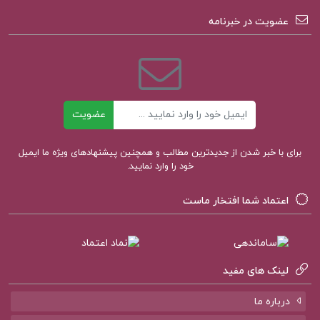
عضویت در خبرنامه
دانلود رایگان کتاب سلولی مولکولی مریم خالصی
مبانی زیست مولکولی و مهندسی ژنتیک گیتی
امتیازی pdf
ایمیل
عضویت
برای با خبر شدن از جدیدترین مطالب و همچنین پیشنهادهای ویژه ما ایمیل
خود را وارد نمایید.
کتاب پیشنهادی پروژه کده
اعتماد شما افتخار ماست
کتاب الکترونیکی برنامه نویسی به زبان جاوا جعفر
نژاد قمی
لینک های مفید
جزوه الکترونیکی سازمان حسابرسی و استاندارد
درباره ما
های حسابرسی