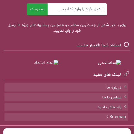
ایمیل
عضویت
دانلود كتاب شيمي دهم مبتكران جلد ١
PDF کتاب كتاب شيمي دهم مبتكران
برای با خبر شدن از جدیدترین مطالب و همچنین پیشنهادهای ویژه ما ایمیل
خود را وارد نمایید.
کتاب پیشنهادی پروژه کده
اعتماد شما افتخار ماست
کتاب الکترونیکی ریحانه بهشتی یا فرزند صالح سیما
میخبر
لینک های مفید
کتاب الکترونیکی حسابداری میانه 1 مهدی مشکی
درباره ما
تماس با ما
کتاب الکترونیکی روش ها و فنون تدریس منوچهر
راهنمای دانلود
وکیلیان
Sitemap