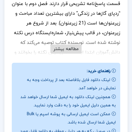
قسمت پاسخ‌نامه تشریحی قرار دارند. فصل دوم با عنوان
“ردپای گازها در زندگی” دارای بیشترین تعداد مباحث و
زیرعنوان‌ها است (21 زیرعنوان). بعد از شروع هر
زیرعنوان، در قالب پیش‌نیاز، شماره‌ایستگاه درس نکته
نوشته شده است. نویسنده کتاب توصیه می‌کند که
مطالعه بیشتر
دانش‌آموزان ابتدا ایستگاه‌های درس نکته را بخوانند و
سپس به حل تست‌ها بپردازند.
جهت خرید فایل های
راهنمای خرید:
بیشتر
پروژه کده
را دنبال کنید.
لینک دانلود فایل بلافاصله بعد از پرداخت وجه به
نمایش در خواهد آمد.
همچنین لینک دانلود به ایمیل شما ارسال خواهد شد
بهمن بازگانی :
درباره نویسنده
بهمن بازرگانی یکی از
به همین دلیل ایمیل خود را به دقت وارد نمایید.
متخصصان شیمی و مؤلفان کتاب‌های درسی شیمی
ممکن است ایمیل ارسالی به پوشه اسپم یا Bulk
دبیرستان و کنکور است. او در سال ۱۳۴۲ در ارومیه به دنیا
ایمیل شما ارسال شده باشد.
آمده و تحصیلات خود را تا مقطع کارشناسی ارشد در
در صورتی که به هر دلیلی موفق به دانلود فایل مورد