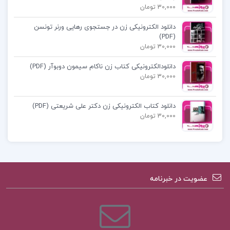
برای دانش‌آموزان کنکوری است که به دنبال موفقیت در
30,000 تومان
درس شیمی هستند.
دانلود الکترونیکی زن در جستجوی رهایی ورنر تونسن
(PDF)
فهرست مطالب
کتاب
شيمي دهم مبتكران ويژه
30,000 تومان
كنكور 1402 جلد ١ بهمن بازرگان
:
دانلودالکترونیکی کتاب زن ناکام سیمون دوبوآر (PDF)
30,000 تومان
هدایای زمین
ااستو کیومتری
دانلود کتاب الکترونیکی زن دکتر علی شریعتی (PDF)
30,000 تومان
موازنه
دانلود کتاب شیمی کنکور مبتکران
عضویت در خبرنامه
کتاب بهمن بازرگان شیمی دهم جلد 1
دانلود كتاب شيمي دهم مبتكران ويژه كنكور 1402 جلد
١