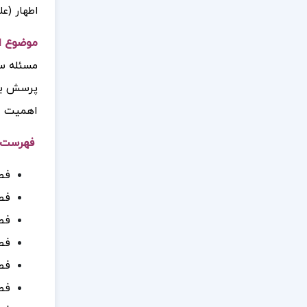
اطهار (عل
موضوع از
مسئله سر
پرسش بپر
اهمیت ا
فهرست مط
فصل
فصل
فص
فصل
فص
فصل