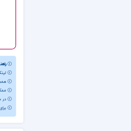
راهنم
لینک
همچن
ممکن ا
در ص
برای باز کردن 