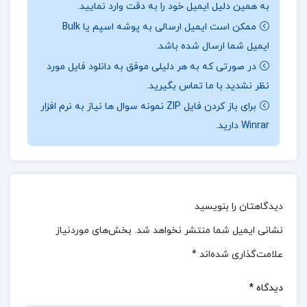
به همین دلیل ایمیل خود را به دقت وارد نمایید.
برجسته‌ترین دانشمندان ایرانی است که به خاطر تحقیقات
ممکن است ایمیل ارسالی به پوشه اسپم یا Bulk
و دستاوردهای بی‌نظیر خود در زمینه فیزیک شناخته
ایمیل شما ارسال شده باشد.
می‌شود. او در سال ۱۲۸۱ در تهران به دنیا آمد و در سال
در صورتی که به هر دلیلی موفق به دانلود فایل مورد
۱۳۷۱ در سوئیس درگذشت. حسابی به عنوان **”پدر علم
نظر نشدید با ما تماس بگیرید.
فیزیک”** شناخته می‌شود و در طول زندگی خود، بسیاری
برای باز کردن فایل ZIP نمونه سوال ها نیاز به نرم افزار
از مؤسسات علمی و آموزشی در ایران را پایه‌گذاری کرد.
Winrar دارید.
معرفی
مقاله بخش اداری مالی حسابداری دکتر حسابی :
مقاله “بررسی دایره حسابداری شعب بانک‌ها” به تحلیل
و ارزیابی عملکرد دایره‌های حسابداری در شعب مختلف
دیدگاهتان را بنویسید
بانک‌ها می‌پردازد. این مقاله به نقش و اهمیت
نشانی ایمیل شما منتشر نخواهد شد.
بخش‌های موردنیاز
حسابداری در مدیریت مالی بانک‌ها و تأثیر آن بر کارایی
علامت‌گذاری شده‌اند
*
و شفافیت مالی می‌پردازد.
دیدگاه
*
موضوع
مقاله بخش اداری مالی حسابداری دکتر حسابی