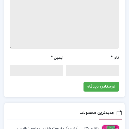
:
این مقاله می‌تواند برای مدیران و کارشناسان مالی و
حسابداری که به دنبال بهبود عملکرد بخش اداری مالی
در سازمان‌های خود هستند، منبعی ارزشمند و کاربردی
باشد. اگر نیاز به اطلاعات بیشتری دارید یا به موضوع
خاصی علاقه‌مند هستید، خوشحال می‌شوم که کمک
کنم.
نام
*
ایمیل
*
فهرست مطالب
مقاله بخش اداری مالی حسابداری
دکتر حسابی:
همیت جزوه سازمان حسابرسی و استانداردهای
حسابرسی
انواع مالیات
جدیدترین محصولات
نگهداري دفاتر
دانلود کتاب الکترونیکی زیست شناسی جامع دوازدهم
و…