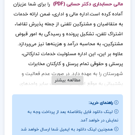
مالی حسابداری دکتر حسابی (PDF)
را برای شما عزیزان
آماده کرده است.اداره مالی و اداری، ضمن ارائه خدمات
به متقاضیان و مشترکین تلفنی از جمله پذیرش تقاضا،
اشتراک تلفن، تشکیل پرونده و رسیدگی به امور قبوض
مشترکین، به محاسبه درآمد و هزینه‌ها نیز می‌پردازد.
علاوه بر این، این اداره مسئولیت خدمات تدارکاتی،
پرسنلی و حقوقی تمام پرسنل و کارکنان مخابرات
شهرستان را به عهده دارد. در صورت عدم فعالیت و
مطالعه بیشتر
پشتیبانی به موقع این اداره، فعالیت سایر واحدهای
این مجموعه می‌تواند متوقف یا بی‌نتیجه بماند.
جهت
راهنمای خرید:
خرید فایل های بیشتر
پروژه کده
را دنبال کنید.
لینک دانلود فایل بلافاصله بعد از پرداخت وجه به
نمایش در خواهد آمد.
همچنین لینک دانلود به ایمیل شما ارسال خواهد شد
نویسنده کتاب حسابداری دکتر حسابی
:
دکتر یکی از