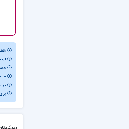
راهنم
لینک
همچن
ممکن ا
در ص
برای باز کردن 
دیدگاهتان 