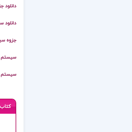
دانلود ج
دانلود س
جزوه سی
سیستم ه
سیستم ها
کتاب 