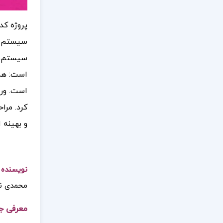
پروژه کد
سیستم، م
سیستم‌ها
است:
هد
است.
ور
کرد.
مراح
و بهینه 
نویسنده 
محمدی ن
معرفی ج