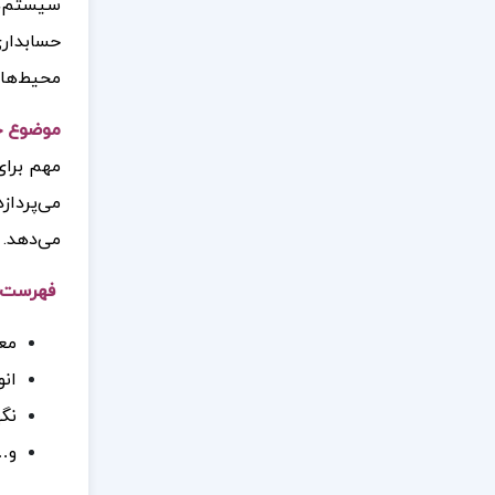
سیستم‌ها
حسابداری
محیط‌های
موضوع ج
مهم برای
می‌پرداز
می‌دهد. 
فهرست م
معر
انو
نگه
و…