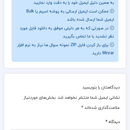
به همین دلیل ایمیل خود را به دقت وارد نمایید.
منفعت خود را افزایش دهند. مصرف‌کنندگان: از سوی
ممکن است ایمیل ارسالی به پوشه اسپم یا Bulk
دیگر، مصرف‌کنندگان به دنبال بهره‌برداری از کالاها و
ایمیل شما ارسال شده باشد.
خدماتی هستند که تولیدکنندگان فراهم می‌کنند، تا
در صورتی که به هر دلیلی موفق به دانلود فایل مورد
نظر نشدید با ما تماس بگیرید.
نیازها و خواسته‌های خود را برآورده کنند. این دو گروه
برای باز کردن فایل ZIP نمونه سوال ها نیاز به نرم افزار
اقتصادی در تعامل با یکدیگر، فرآیندهای تولید و مصرف
Winrar دارید.
را شکل می‌دهند و در نتیجه، بازارهای اقتصادی و
رفتارهای اقتصادی را هدایت می‌کنند. این دینامیک
بین تولید و مصرف، پایه‌ای است برای تحلیل‌های
اقتصادی و درک بهتر از نحوه تخصیص منابع در اقتصاد.
دیدگاهتان را بنویسید
نشانی ایمیل شما منتشر نخواهد شد.
بخش‌های موردنیاز
معرفی کتاب اقتصاد کلان تیمور رحمانی :
قبل از ورود به
علامت‌گذاری شده‌اند
*
تحلیل‌های پیچیده‌تر، اشاره‌ای به مفهوم مدل‌ها یا
الگوهای اقتصادی، به ویژه مدل‌های اقتصاد کلان،
دیدگاه
*
ضروری است. این مدل‌ها به عنوان ابزارهای تحلیلی