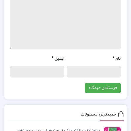
مهمی برای درک بهتر و پیش‌بینی رفتارهای اقتصادی به
کار می‌روند و فهم این مفاهیم، مقدمه‌ای برای ورود به
مباحث عمیق‌تر در اقتصاد کلان است. این رویکرد
گام‌به‌گام به خوانندگان کمک می‌کند تا با مفاهیم
پایه‌ای اقتصاد کلان آشنا شوند و سپس به تدریج به
تحلیل‌های پیچیده‌تر و دقیق‌تری از این علم بپردازند
.
نام
*
ایمیل
*
موضوع
کتاب اقتصاد کلان تیمور رحمانی :
در کتاب
«اقتصاد کلان جلد 1»، به منظور ایجاد یک پایه محکم
برای تحلیل‌های اقتصاد کلان، ابتدا از نمودارهای ساده
برای تعریف روابط بین بخش‌های مختلف اقتصادی و
متغیرهای اقتصادی استفاده می‌شود. این نمودارها، که
جدیدترین محصولات
به جریان دایره‌وار یا مدور تولید و درآمد ملی معروف
هستند، چگونگی گردش فعالیت‌های اقتصادی را به
دانلود کتاب الکترونیکی زیست شناسی جامع دوازدهم