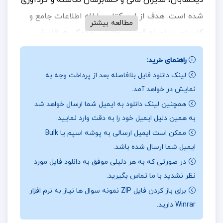
شده است. هدف از این کتاب، ارائه اطلاعات جامع و
مطالعه بیشتر
کاربردی در زمینه قوانین مالیاتی و کمک به افزایش
سطح آگاهی و دانش متخصصان در این حوزه
راهنمای خرید:
است.
جهت خرید فایل های بیشتر
پروژه کده
را دنبال کنید.
لینک دانلود فایل بلافاصله بعد از پرداخت وجه به
نمایش در خواهد آمد.
همچنین لینک دانلود به ایمیل شما ارسال خواهد شد
نویسنده کتاب حسابداری مالیاتی 2 با رویکرد
به همین دلیل ایمیل خود را به دقت وارد نمایید.
دانشگاهی احمد آخوندی :
این کتاب توسط انتشارات
ممکن است ایمیل ارسالی به پوشه اسپم یا Bulk
سخنوران منتشر شده و به موضوعات مختلف مربوط به
ایمیل شما ارسال شده باشد.
حسابداری مالیاتی از جمله مالیات بر ارزش افزوده، وظایف
در صورتی که به هر دلیلی موفق به دانلود فایل مورد
نظر نشدید با ما تماس بگیرید.
و تکالیف مؤدیان، عرضه کالاها و ارائه خدمات معاف،
برای باز کردن فایل ZIP نمونه سوال ها نیاز به نرم افزار
حسابرسی مالیات و عوارض ارزش افزوده، استرداد اضافه
Winrar دارید.
پرداختی مالیات و عوارض، جرائم و تسهیلات مالیاتی، و