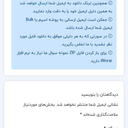
کند. اگر از طرفداران ادبیات و داستان‌های پیچیده و
همچنین لینک دانلود به ایمیل شما ارسال خواهد شد
پرماجرا هستید، این کتاب انتخاب بسیار خوبی خواهد
به همین دلیل ایمیل خود را به دقت وارد نمایید.
بود
جهت خرید فایل های بیشتر
پروژه کده
را دنبال
.
ممکن است ایمیل ارسالی به پوشه اسپم یا Bulk
ایمیل شما ارسال شده باشد.
کنید.
در صورتی که به هر دلیلی موفق به دانلود فایل مورد
نظر نشدید با ما تماس بگیرید.
برای باز کردن فایل ZIP نمونه سوال ها نیاز به نرم افزار
درباره نویسنده کتاب زنی که هر روز راس ساعت 6
Winrar دارید.
صبح می آمد گابریل گارسیا مارکز :
کتاب «زنی که هر
روز رأس ساعت ۶ صبح می‌آمد» نوشته‌ی گابریل گارسیا
مارکز، یکی از آثار برجسته‌ی این نویسنده است که به
دلیل قدرت روایتگری و عمق روانشناختی‌اش قابل توجه
دیدگاهتان را بنویسید
است. در اینجا چند دلیل برای خرید این کتاب وجود
نشانی ایمیل شما منتشر نخواهد شد.
بخش‌های موردنیاز
دارد: نویسنده‌ی بزرگ گابریل گارسیا مارکز، نویسنده‌ی
علامت‌گذاری شده‌اند
*
برنده‌ی نوبل ادبیات است که آثارش به دلیل سبک