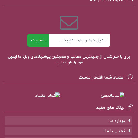
عضویت در خبرنامه
کتاب پیشنهادی پروژه کده
ایمیل
کتاب الکترونیکی تاریخ امامت اصغر منتظر القائم
عضویت
کتاب الکترونیکی راهنمای مبانی و روشهای
برای با خبر شدن از جدیدترین مطالب و همچنین پیشنهادهای ویژه ما ایمیل
خود را وارد نمایید.
عمومی حسابداری
اعتماد شما افتخار ماست
کتاب الکترونیکی زیست شناسی سلولی،مولکولی
و مهندسی ژنتیک مجید مهدوی
لینک های مفید
درباره ما
تماس با ما